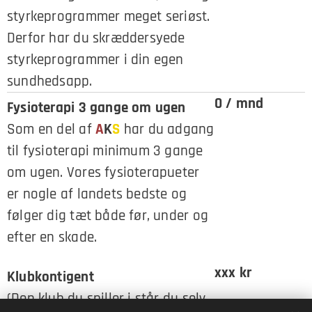
styrkeprogrammer meget seriøst.
Derfor har du skræddersyede
styrkeprogrammer i din egen
sundhedsapp.
0 / mnd
Fysioterapi 3 gange om ugen
Som en del af
A
K
S
har du adgang
til fysioterapi minimum 3 gange
om ugen. Vores fysioterapueter
er nogle af landets bedste og
følger dig tæt både før, under og
efter en skade.
xxx kr
Klubkontigent
(Den klub du spiller i står du selv