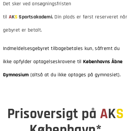
Det sker ved ansøgningsfristen
til
A
K
S
Sportsakademi.
Din plads er først reserveret når
gebyret er betalt.
Indmeldelsesgebyret tilbagebetales kun, såfremt du
ikke opfylder optagelseskravene til
Københavns Åbne
Gymnasium
(altså at du ikke optages på gymnasiet).
Prisoversigt på
A
K
S
København*