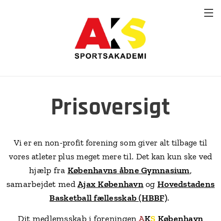
Prisoversigt
Vi er en non-profit forening som giver alt tilbage til
ved
vores atleter plus meget mere til. Det kan kun ske
hjælp fra
Københavns åbne Gymnasium
,
samarbejdet med
Ajax København
og
Hovedstadens
Basketball fællesskab
(HBBF)
.
Dit medlemsskab i foreningen
A
K
S
København