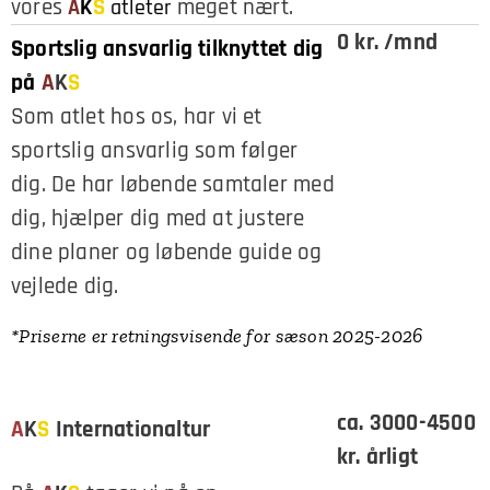
vores
S
meget nært.
A
K
atleter
0 kr. /mnd
Sportslig ansvarlig tilknyttet dig
på
A
K
S
Som atlet hos os, har vi et
sportslig ansvarlig som følger
dig. De har løbende samtaler med
dig, hjælper dig med at justere
dine planer og løbende guide og
vejlede dig.
*Priserne er retningsvisende for sæson 2025-2026
ca. 3000-4500
A
K
S
Internationaltur
kr. årligt