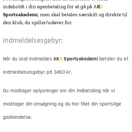
indeholdt i din egenbetaling for at gå på
A
K
S
Sportsakademi
, men skal betales særskilt og direkte til
den klub, du spiller/udøver for.
Indmeldelsesgebyr:
Når du skal ind
meldes
A
K
S
Sportsakademi
betaler du et
indmeldelsesgebyr på 3450 kr.
Du modtager oplysninger om din indbetaling når vi
modtager din ansøgning og du har fået din sportslige
godkendelse.