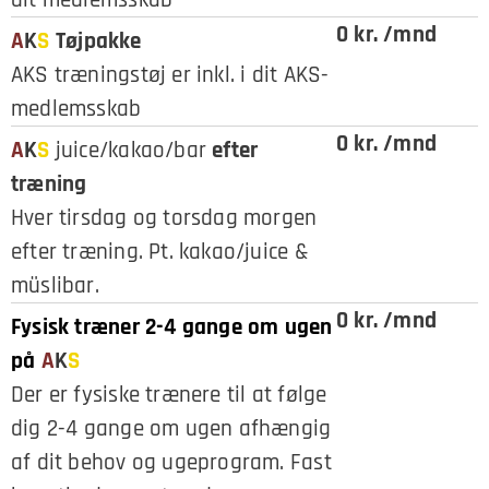
0 kr. /mnd
A
K
S
Tøjpakke
AKS træningstøj er inkl. i dit AKS-
medlemsskab
0 kr. /mnd
A
K
S
juice/kakao/bar
efter
træning
Hver tirsdag og torsdag morgen
efter træning. Pt. kakao/juice &
müslibar.
0 kr. /mnd
Fysisk træner 2-4 gange om ugen
på
A
K
S
Der er fysiske trænere til at følge
dig 2-4 gange om ugen afhængig
af dit behov og ugeprogram. Fast