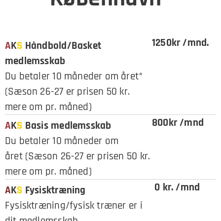
1250kr /mnd.
A
K
S
Håndbold/Basket
medlemsskab
Du betaler 10 måneder om året*
(Sæson 26-27 er prisen 50 kr.
mere om pr. måned)
800kr /mnd
A
K
S
Basis medlemsskab
Du betaler 10 måneder om
året (Sæson 26-27 er prisen 50 kr.
mere om pr. måned)
0 kr. /mnd
A
K
S
Fysisktræning
Fysisktræning/fysisk træner er i
dit medlemsskab