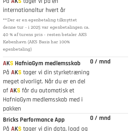
På
A
K
S
tager vi på en
internationaltur hvert år
**Der er en egenbetaling tilknyttet
denne tur - i 2025 var egenbetalingen ca.
40 % af turens pris - resten betaler AKS
København (AKS Basis har 100%
egenbetaling)
0 / mnd
A
K
S
HafniaGym medlemsskab
På
A
K
S
tager vi din styrketræning
meget alvorligt. Når du er en del
af
A
K
S
får du automatisk et
HafniaGym medlemsskab med i
pakken
0 / mnd
Bricks Performance App
På
A
K
S
tager vi din data, load og