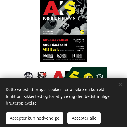
Dette websted bruger cookies for at sikre en korrekt
funktion, sikkerhed og for at give dig den bedst mulige
brugeroplevelse.
Alle rettigheder forbeholdes |
A
K
S
Sportsakademi CVR:
40983023
Accepter kun nødvendige
Accepter alle
Cookies