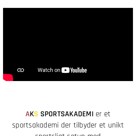
A
K
S
S
PORTSAKADEMI
er et
sportsakademi der tilbyder et unikt