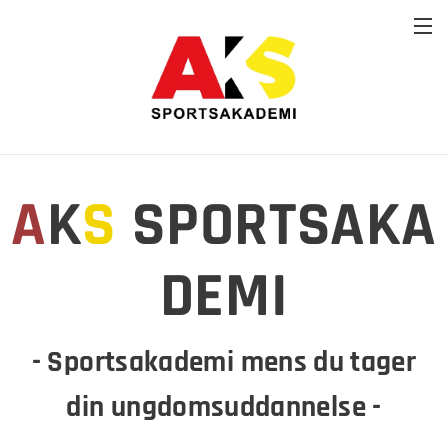
A
K
S
SPORTSAKA
DEMI
- Sportsakademi mens du tager
din ungdomsuddannelse -