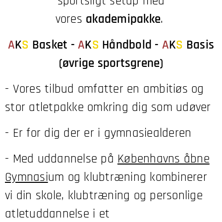
sportsligt setup med
vores
akademi
pakke
.
A
K
S
Basket -
A
K
S
Håndbold -
A
K
S
Basis
(øvrige sportsgrene)
- Vores tilbud omfatter en ambitiøs og
stor atletpakke omkring dig som udøver
- Er for dig der er i gymnasiealderen
- Med uddannelse på
Københavns åbne
Gymnasi
um og klubtræning kombinerer
vi din skole, klubtræning og personlige
atletuddannelse i et