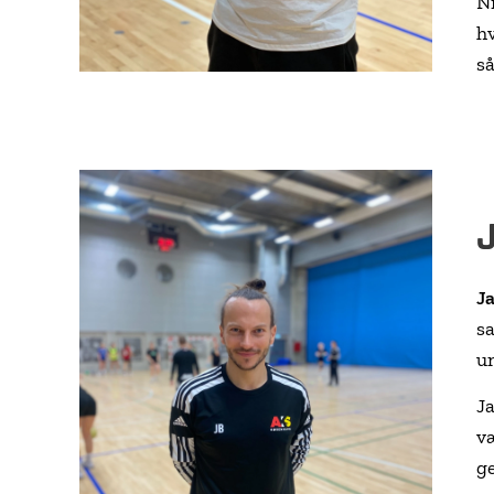
Ni
h
s
J
s
u
J
v
g