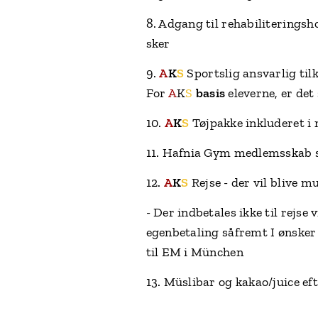
8. Adgang til rehabiliteringsh
sker
9.
A
K
S
Sportslig ansvarlig til
For
A
K
S
basis
eleverne, er det
10.
A
K
S
Tøjpakke inkluderet 
11. Hafnia Gym medlemsskab s
12.
A
K
S
Rejse - der vil blive m
- Der indbetales ikke til rejs
egenbetaling såfremt I ønsker 
til EM i München
13. Müslibar og kakao/juice e