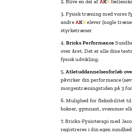
2. Blive en del af
A
K
S
fællessk
3. Fysisk træning med vores f
andre
A
K
S
elever (nogle træn
styrketræner
4.
Bricks Performance
Sundhed
over året. Det er alle dine te
fysisk udvikling.
5.
Atletuddannelsesforløb ove
påvirker din performance (søvn
morgentræningstiden på 3 forsk
6. Mulighed for fleksibilitet t
bokser, gymnast, svømmer elle
7. Bricks-Fysioterapi med Jaco
registreres i din egen sundhe