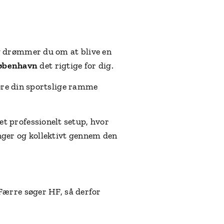
g drømmer du om at blive en
benhavn
det rigtige for dig.
dere din sportslige ramme
 et professionelt setup, hvor
nger og kollektivt gennem den
*Færre søger HF, så derfor