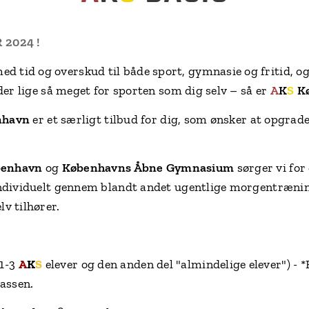
2024 !
 tid og overskud til både sport, gymnasie og fritid, o
nder lige så meget for sporten som dig selv – så er
A
K
S
Kø
nhavn
er et særligt tilbud for dig, som ønsker at opgra
enhavn
og
Københavns Åbne Gymnasium
sørger vi for
individuelt gennem blandt andet ugentlige morgentræni
v tilhører.
 1-3
A
K
S
elever og den anden del
"almindelige elever") - 
lassen.