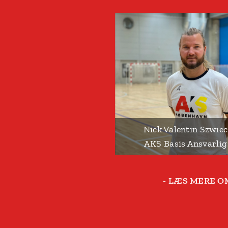
Nick Valentin Szwiec
AKS Basis Ansvarlig
- LÆS MERE O