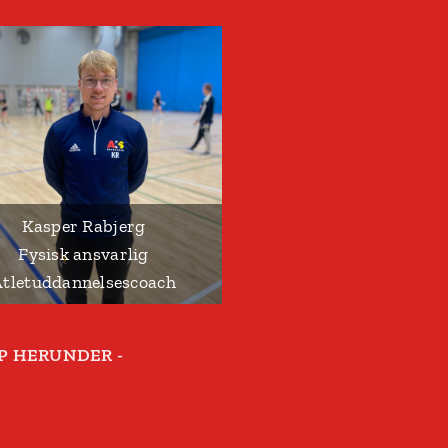
Kasper Rabjerg
Fysisk ansvarlig
tletuddannelsescoach
P
HERUNDER -