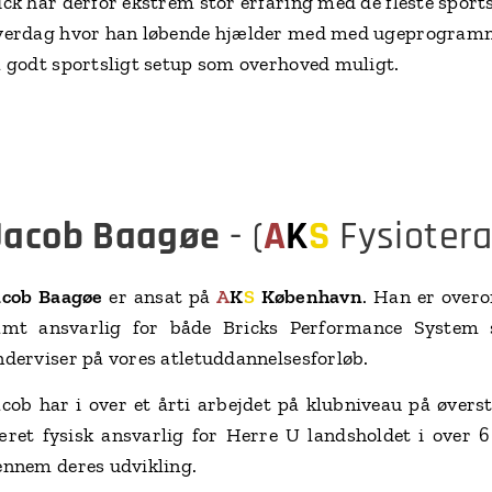
ck har derfor ekstrem stor erfaring med de fleste sports
verdag hvor han løbende hjælder med med ugeprogramme
å godt sportsligt setup som overhoved muligt.
Jacob Baagøe
- (
A
K
S
Fysiotera
acob Baagøe
er ansat på
A
K
S
København
. Han er overo
amt ansvarlig for både Bricks Performance System 
nderviser på vores atletuddannelsesforløb.
acob har i over et årti arbejdet på klubniveau på øver
æret fysisk ansvarlig for Herre U landsholdet i over 6
ennem deres udvikling.