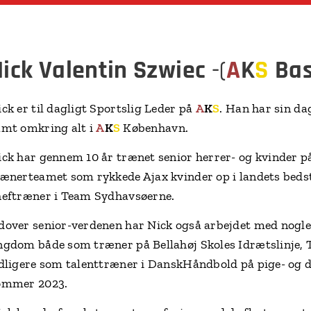
Nick Valentin Szwiec
-(
A
K
S
Bas
ck er til dagligt Sportslig Leder på
A
K
S
. Han har sin d
amt omkring alt i
A
K
S
København.
ick har gennem 10 år trænet senior herrer- og kvinder på
rænerteamet som rykkede Ajax kvinder op i landets beds
heftræner i Team Sydhavsøerne.
dover senior-verdenen har Nick også arbejdet med nogle af
ngdom både som træner på Bellahøj Skoles Idrætslinje,
idligere som talenttræner i DanskHåndbold på pige- og 
ommer 2023.