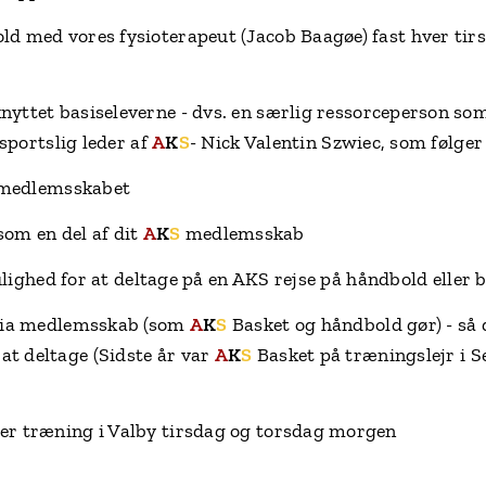
old med vores fysioterapeut (Jacob Baagøe) fast hver tirs
knyttet basiseleverne - dvs. en særlig ressorceperson som
sportslig leder af
A
K
S
- Nick Valentin Szwiec, som følger
i medlemsskabet
om en del af dit
A
K
S
medlemsskab
ulighed for at deltage på en AKS rejse på håndbold eller 
e via medlemsskab (som
A
K
S
Basket og håndbold gør) - så 
at deltage (Sidste år var
A
K
S
Basket på træningslejr i 
fter træning i Valby tirsdag og torsdag morgen