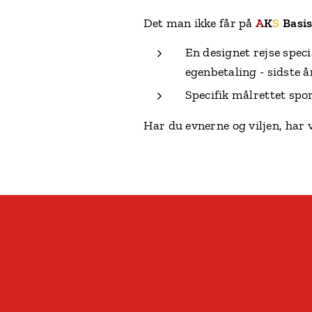
Det man ikke får på
A
K
S
Basi
En designet rejse speci
egenbetaling - sidste å
Specifik målrettet sp
Har du evnerne og viljen, har 