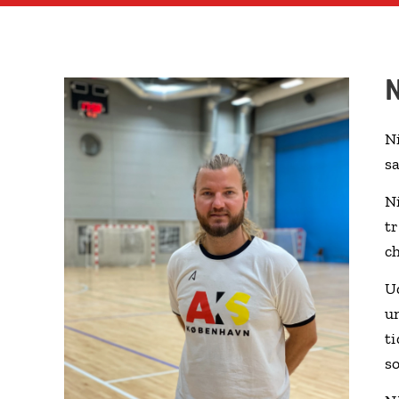
Ni
s
N
t
c
U
u
t
s