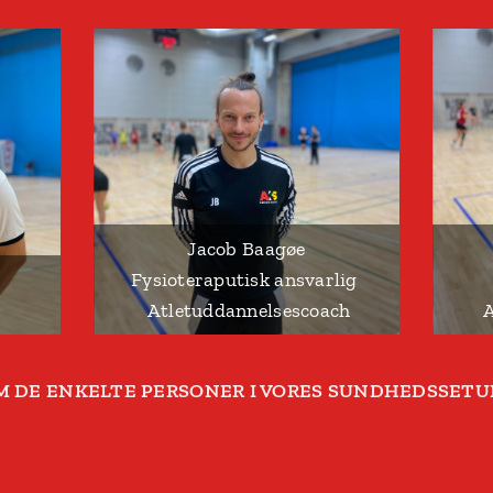
Jacob Baagøe
Fysioteraputisk ansvarlig
Atletuddannelsescoach
A
M DE ENKELTE PERSONER I VORES SUNDHEDSSETU