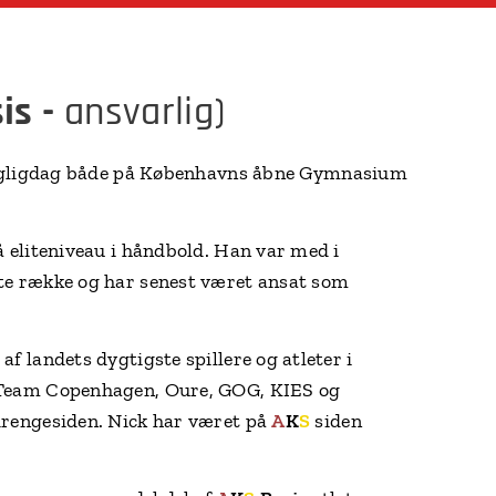
is -
ansvarlig)
agligdag både på Københavns åbne Gymnasium
 eliteniveau i håndbold. Han var med i
te række og har senest været ansat som
 landets dygtigste spillere og atleter i
 Team Copenhagen, Oure, GOG, KIES og
drengesiden. Nick har været på
A
K
S
siden