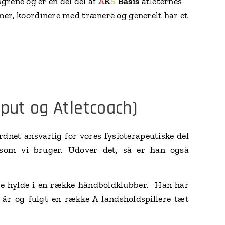
grene og er en del del af
A
K
S
Basis
atleternes
r, koordinere med trænere og generelt har et
put og Atletcoach)
rdnet ansvarlig for vores fysioterapeutiske del
som vi bruger. Udover det, så er han også
ste hylde i en række håndboldklubber. Han har
 år og fulgt en række A landsholdspillere tæt