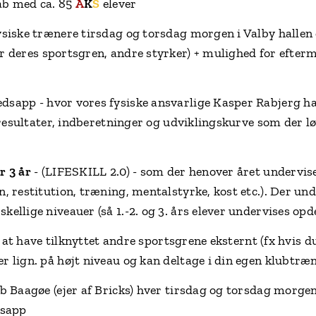
ab med ca. 85
A
K
S
elever
ysiske trænere tirsdag og torsdag morgen i Valby hallen
er deres sportsgren, andre styrker) + mulighed for eft
sapp - hvor vores fysiske ansvarlige Kasper Rabjerg ha
stresultater, indberetninger og udviklingskurve som der l
r 3 år
- (LIFESKILL 2.0) - som der henover året undervis
, restitution, træning, mentalstyrke, kost etc.). Der und
ellige niveauer (så 1.-2. og 3. års elever undervises opde
il at have tilknyttet andre sportsgrene eksternt (fx hvis 
r lign. på højt niveau og kan deltage i din egen klubtræ
b Baagøe (ejer af Bricks) hver tirsdag og torsdag morgen
dsapp