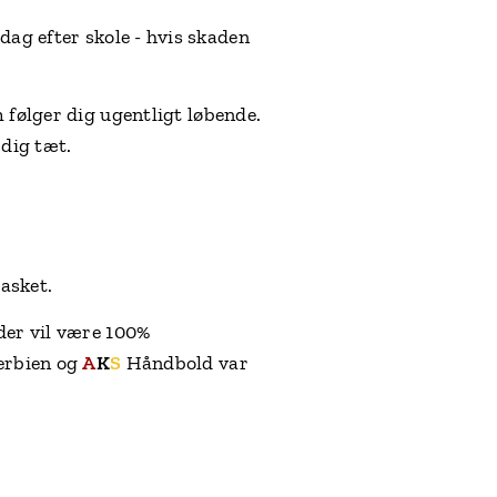
dag efter skole - hvis skaden
 følger dig ugentligt løbende.
 dig tæt.
basket.
der vil være 100%
Serbien og
A
K
S
Håndbold var