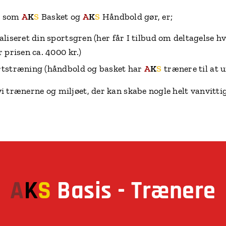
s
som
A
K
S
Basket og
A
K
S
Håndbold gør, er;
aliseret din sportsgren (her får I tilbud om deltagelse 
r prisen ca. 4000 kr.)
ortstræning (håndbold og basket har
A
K
S
trænere til at 
vi trænerne og miljøet, der kan skabe nogle helt vanvitti
A
K
S
Basis - Trænere