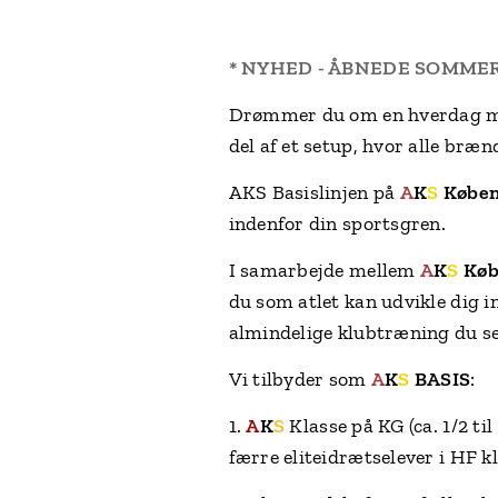
* NYHED - ÅBNEDE SOMMER 
Drømmer du om en hverdag med
del af et setup, hvor alle bræ
AKS Basislinjen på
A
K
S
Købe
indenfor din sportsgren.
I samarbejde mellem
A
K
S
Køb
du som atlet kan udvikle dig 
almindelige klubtræning du sel
Vi tilbyder som
A
K
S
BASIS
:
1.
A
K
S
Klasse på KG (ca. 1/2 til
færre eliteidrætselever i HF k